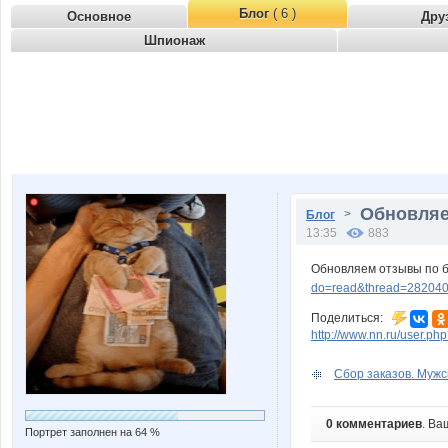
Блог
( 6 )
Основное
Дру
Шпионаж
Обновляе
>
Блог
13:35
883
Обновляем отзывы по 
do=read&thread=282040
Поделиться:
http://www.nn.ru/user.
Сбор заказов. Мужс
0 комментариев
. Ва
Портрет заполнен на 64 %