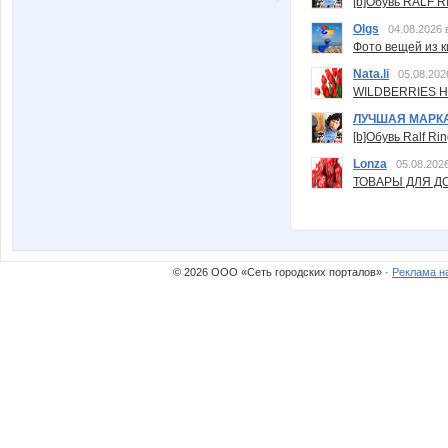
[b]Обувь RALF RI
Olgs
04.08.2026 
Фото вещей из ки
Nata.li
05.08.202
WILDBERRIES Н
ЛУЧШАЯ МАРК
[b]Обувь Ralf Ri
Lonza
05.08.2026
ТОВАРЫ ДЛЯ ДО
© 2026 ООО «Сеть городских порталов» ·
Реклама н