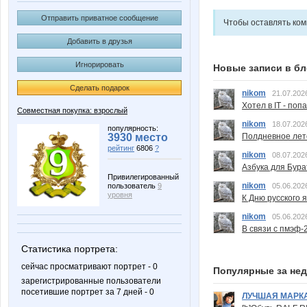
Отправить приватное сообщение
Чтобы оставлять ко
Добавить в друзья
Игнорировать
Новые записи в бл
Сделать подарок
nikom
21.07.202
Хотел в IT - поп
Совместная покупка: взрослый
nikom
18.07.202
популярность:
Полдневное лет
3930 место
рейтинг
6806
?
nikom
08.07.202
Азбука для Бура
Привилегированный
nikom
05.06.202
пользователь
9
уровня
К Дню русского 
nikom
05.06.202
В связи с пмэф-
Статистика портрета:
сейчас просматривают портрет - 0
Популярные за не
зарегистрированные пользователи
посетившие портрет за 7 дней - 0
ЛУЧШАЯ МАРК